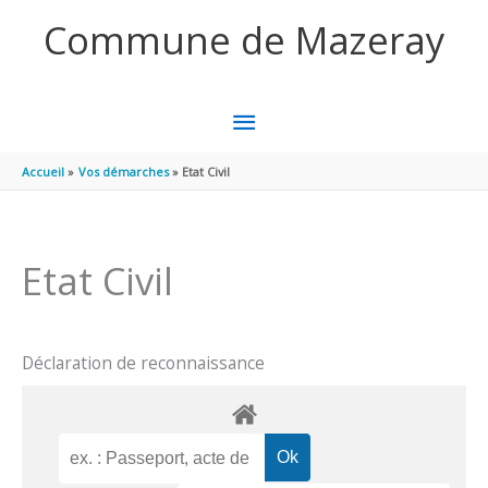
Aller au contenu
Aller au pied de page
Commune de Mazeray
MENU
PRINCIPAL
Accueil
Vos démarches
Etat Civil
Etat Civil
Déclaration de reconnaissance