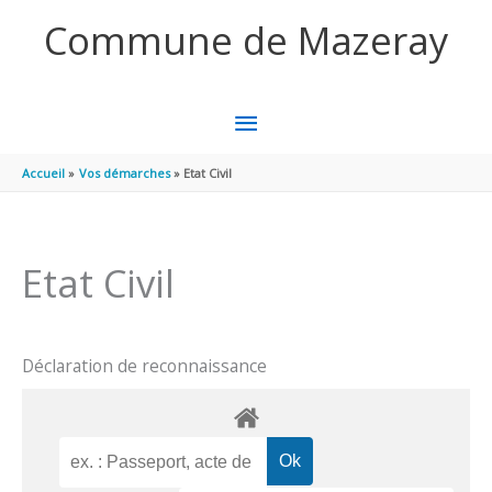
Aller au contenu
Aller au pied de page
Commune de Mazeray
MENU
PRINCIPAL
Accueil
Vos démarches
Etat Civil
Etat Civil
Déclaration de reconnaissance