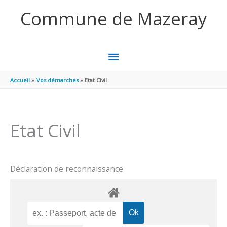
Aller au contenu
Aller au pied de page
Commune de Mazeray
MENU
PRINCIPAL
Accueil
Vos démarches
Etat Civil
Etat Civil
Déclaration de reconnaissance