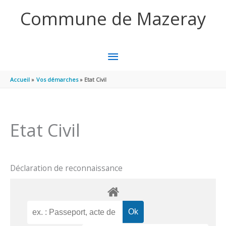
Aller au contenu
Aller au pied de page
Commune de Mazeray
MENU
PRINCIPAL
Accueil
Vos démarches
Etat Civil
Etat Civil
Déclaration de reconnaissance