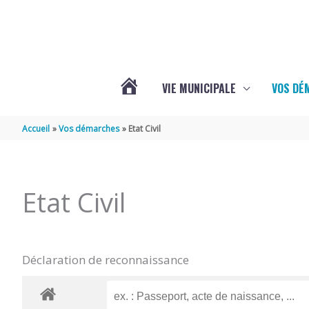
Aller au contenu
Aller au pied de page
VIE MUNICIPALE
VOS DÉ
ACTUALITÉS
Accueil
Vos démarches
Etat Civil
DE
Etat Civil
MAZERAY
Déclaration de reconnaissance