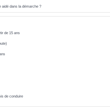
e aidé dans la démarche ?
tir de 15 ans
oute)
 ans
mis de conduire