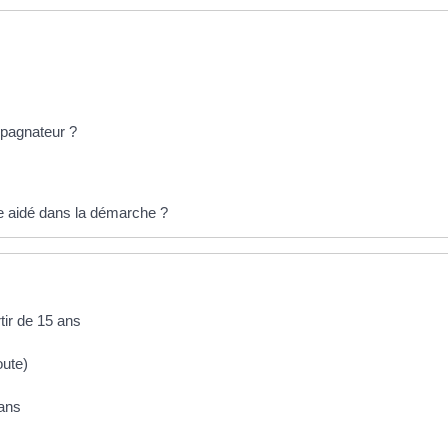
pagnateur ?
e aidé dans la démarche ?
tir de 15 ans
oute)
 ans