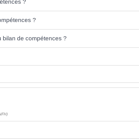
étences ?
compétences ?
du bilan de compétences ?
ANFH)