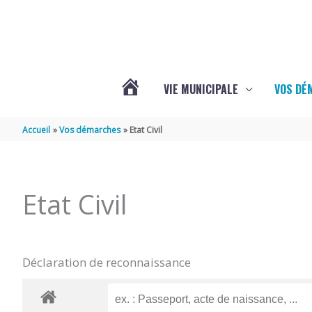
Aller au contenu
Aller au pied de page
VIE MUNICIPALE
VOS DÉ
ACTUALITÉS
Accueil
Vos démarches
Etat Civil
DE
Etat Civil
MAZERAY
Déclaration de reconnaissance