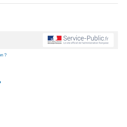
on ?
?