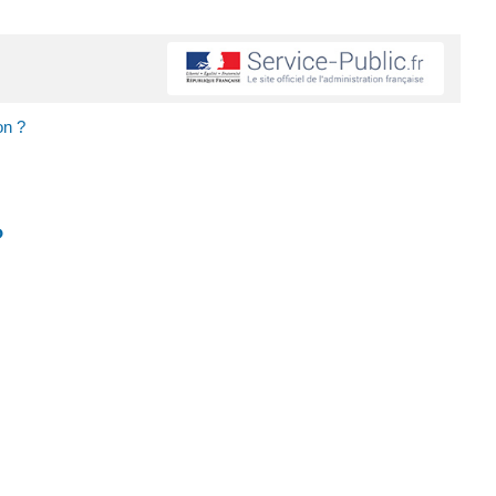
on ?
?