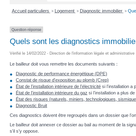
Accueil particuliers
>
Logement
>
Diagnostic immobilier
>
Quel
Question-réponse
Quels sont les diagnostics immobilie
Vérifié le 14/02/2022 - Direction de l'information légale et administrative
Le bailleur doit vous remettre les documents suivants :
Diagnostic de performance énergétique (DPE)
Constat de risque d'exposition au plomb (Crep)
État de l'installation intérieure de l'électricité
si l'installation a
État de l'installation intérieure du gaz
si l'installation a plus d
État des risques (naturels, miniers, technologiques, sismiques
Diagnostic Bruit
Ces diagnostics doivent être regroupés dans un dossier que l'on
Le bailleur doit annexer ce dossier au bail au moment de la signa
s’il s’y oppose.