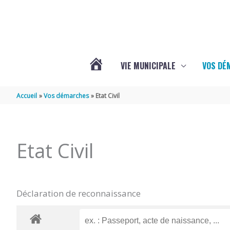
Aller au contenu
Aller au pied de page
VIE MUNICIPALE
VOS DÉ
ACTUALITÉS
Accueil
Vos démarches
Etat Civil
DE
Etat Civil
MAZERAY
Déclaration de reconnaissance