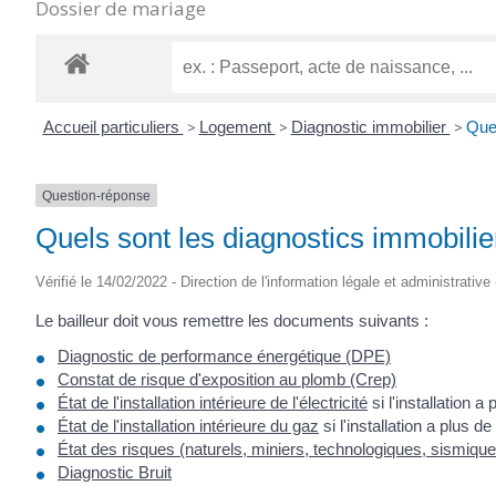
Dossier de mariage
Accueil particuliers
>
Logement
>
Diagnostic immobilier
>
Quel
Question-réponse
Quels sont les diagnostics immobilie
Vérifié le 14/02/2022 - Direction de l'information légale et administrative
Le bailleur doit vous remettre les documents suivants :
Diagnostic de performance énergétique (DPE)
Constat de risque d'exposition au plomb (Crep)
État de l'installation intérieure de l'électricité
si l'installation a
État de l'installation intérieure du gaz
si l'installation a plus d
État des risques (naturels, miniers, technologiques, sismiques
Diagnostic Bruit