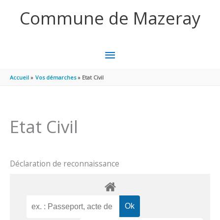
Aller au contenu
Aller au pied de page
Commune de Mazeray
MENU
PRINCIPAL
Accueil
Vos démarches
Etat Civil
Etat Civil
Déclaration de reconnaissance