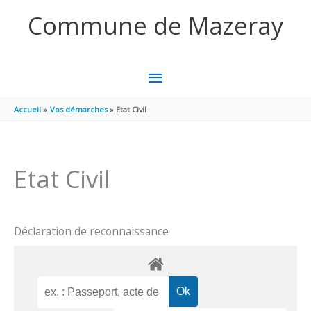
Aller au contenu
Aller au pied de page
Commune de Mazeray
MENU
PRINCIPAL
Accueil
Vos démarches
Etat Civil
Etat Civil
Déclaration de reconnaissance