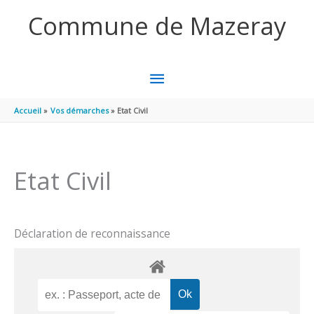
Aller au contenu
Aller au pied de page
Commune de Mazeray
MENU
PRINCIPAL
Accueil
Vos démarches
Etat Civil
Etat Civil
Déclaration de reconnaissance