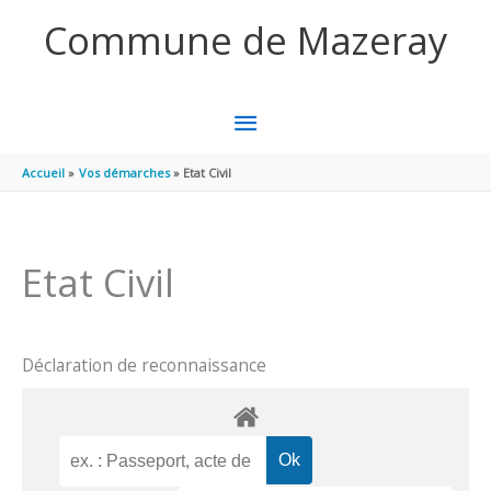
Aller au contenu
Aller au pied de page
Commune de Mazeray
MENU
PRINCIPAL
Accueil
Vos démarches
Etat Civil
Etat Civil
Déclaration de reconnaissance