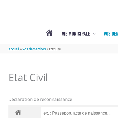
Aller au contenu
Aller au pied de page
VIE MUNICIPALE
VOS DÉ
ACTUALITÉS
Accueil
Vos démarches
Etat Civil
DE
Etat Civil
MAZERAY
Déclaration de reconnaissance