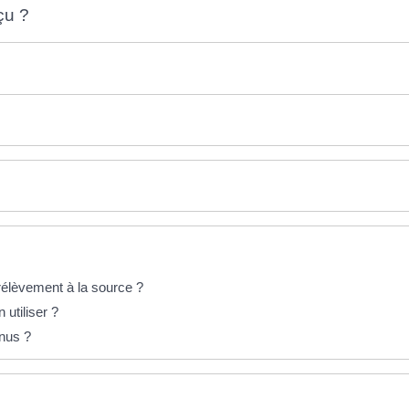
çu ?
rélèvement à la source ?
utiliser ?
enus ?