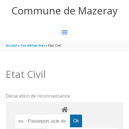
Aller au contenu
Aller au pied de page
Commune de Mazeray
MENU
PRINCIPAL
Accueil
Vos démarches
Etat Civil
Etat Civil
Déclaration de reconnaissance