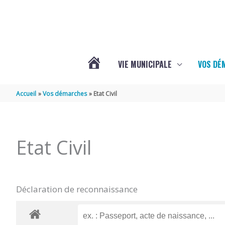
Aller au contenu
Aller au pied de page
VIE MUNICIPALE
VOS DÉ
ACTUALITÉS
Accueil
Vos démarches
Etat Civil
DE
Etat Civil
MAZERAY
Déclaration de reconnaissance