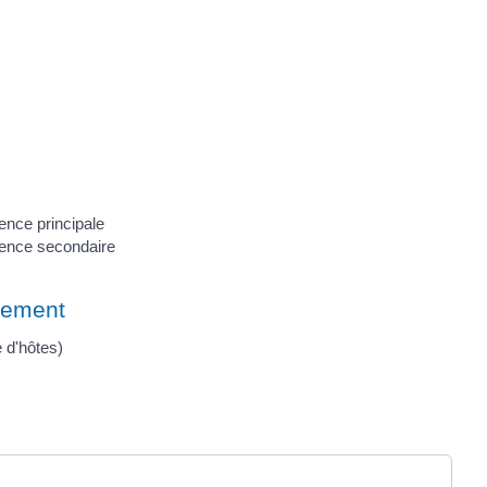
ence principale
dence secondaire
gement
 d'hôtes)