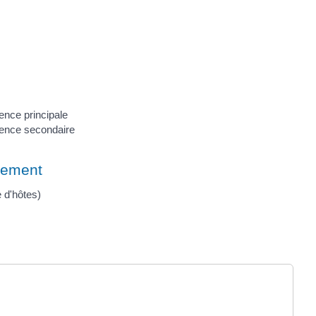
ence principale
dence secondaire
gement
 d'hôtes)