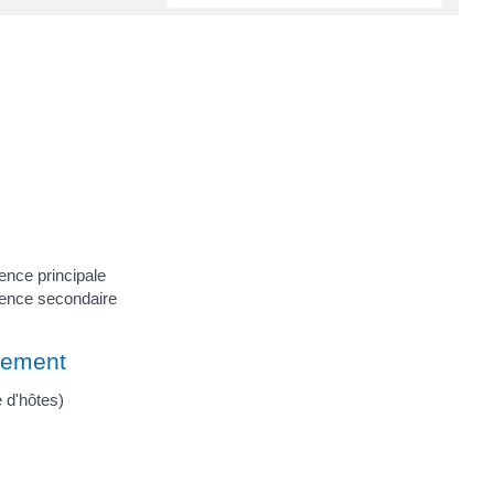
ence principale
dence secondaire
gement
 d'hôtes)