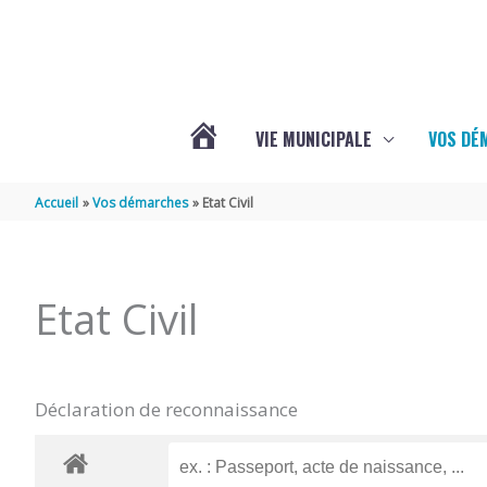
Aller au contenu
Aller au pied de page
VIE MUNICIPALE
VOS DÉ
ACTUALITÉS
Accueil
Vos démarches
Etat Civil
DE
Etat Civil
MAZERAY
Déclaration de reconnaissance