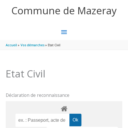
Aller au contenu
Aller au pied de page
Commune de Mazeray
MENU
PRINCIPAL
Accueil
Vos démarches
Etat Civil
Etat Civil
Déclaration de reconnaissance