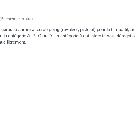
 (Première ministre)
osité : arme à feu de poing (revolver, pistolet) pour le tir sportif, a
on la catégorie A, B, C ou D. La catégorie A est interdite sauf dérogat
nue librement.