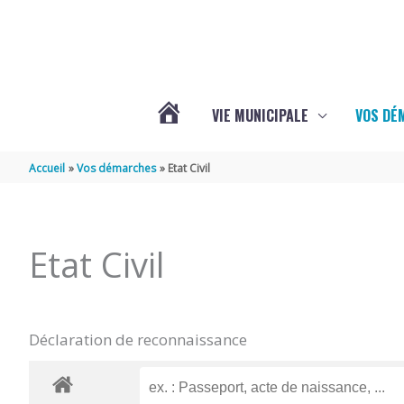
Aller au contenu
Aller au pied de page
VIE MUNICIPALE
VOS DÉ
ACTUALITÉS
Accueil
Vos démarches
Etat Civil
DE
Etat Civil
MAZERAY
Déclaration de reconnaissance