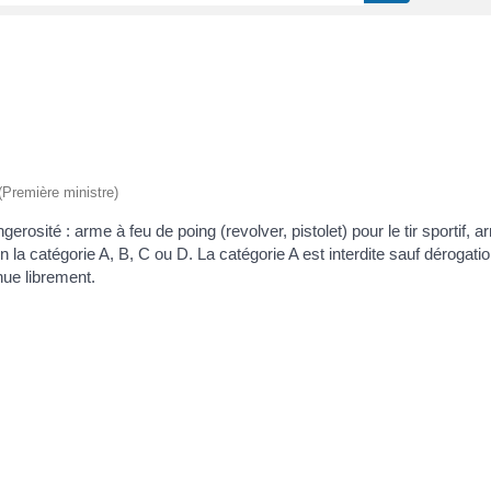
 (Première ministre)
osité : arme à feu de poing (revolver, pistolet) pour le tir sportif, a
on la catégorie A, B, C ou D. La catégorie A est interdite sauf dérogat
nue librement.