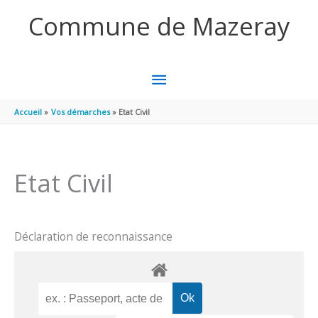
Aller au contenu
Aller au pied de page
Commune de Mazeray
MENU
PRINCIPAL
Accueil
Vos démarches
Etat Civil
Etat Civil
Déclaration de reconnaissance