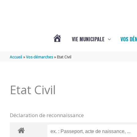
Aller au contenu
Aller au pied de page
VIE MUNICIPALE
VOS DÉ
ACTUALITÉS
Accueil
Vos démarches
Etat Civil
DE
Etat Civil
MAZERAY
Déclaration de reconnaissance