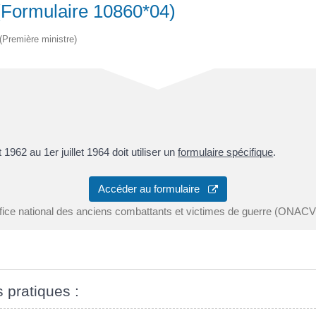
(Formulaire 10860*04)
 (Première ministre)
et 1962 au 1
er
juillet 1964 doit utiliser un
formulaire spécifique
.
Accéder au formulaire
fice national des anciens combattants et victimes de guerre (ONAC
s pratiques :