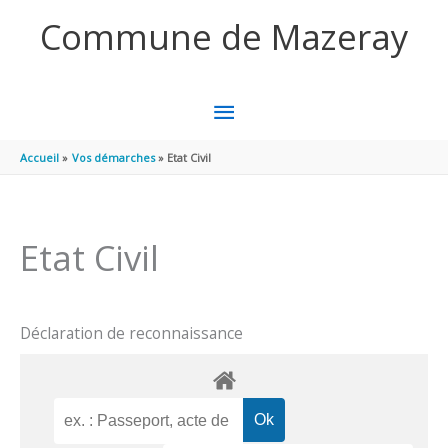
Aller au contenu
Aller au pied de page
Commune de Mazeray
MENU
PRINCIPAL
Accueil
Vos démarches
Etat Civil
Etat Civil
Déclaration de reconnaissance