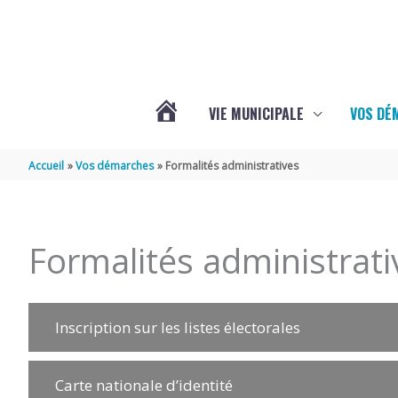
Aller au contenu
Aller au pied de page
VIE MUNICIPALE
VOS DÉ
ACTUALITÉS
Accueil
Vos démarches
Formalités administratives
DE
Formalités administrati
MAZERAY
Inscription sur les listes électorales
Carte nationale d’identité