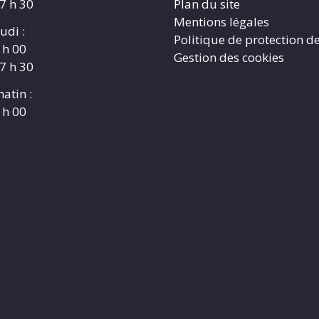
17 h 30
Plan du site
Mentions légales
udi :
Politique de protection d
 h 00
Gestion des cookies
17 h 30
atin :
 h 00