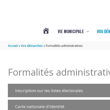
Aller au contenu
Aller au pied de page
VIE MUNICIPALE
VOS DÉ
ACTUALITÉS
Accueil
Vos démarches
Formalités administratives
DE
Formalités administrati
MAZERAY
Inscription sur les listes électorales
Carte nationale d’identité