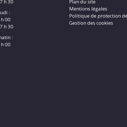
17 h 30
Plan du site
Mentions légales
udi :
Politique de protection d
 h 00
Gestion des cookies
17 h 30
atin :
 h 00