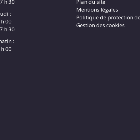
17 h 30
Plan du site
Mentions légales
udi :
Politique de protection d
 h 00
Gestion des cookies
17 h 30
atin :
 h 00