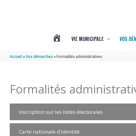
Aller au contenu
Aller au pied de page
VIE MUNICIPALE
VOS DÉ
ACTUALITÉS
Accueil
Vos démarches
Formalités administratives
DE
Formalités administrati
MAZERAY
Inscription sur les listes électorales
Carte nationale d’identité