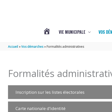
Aller au contenu
Aller au pied de page
VIE MUNICIPALE
VOS DÉ
ACTUALITÉS
Accueil
Vos démarches
Formalités administratives
DE
Formalités administrati
MAZERAY
Inscription sur les listes électorales
Carte nationale d’identité