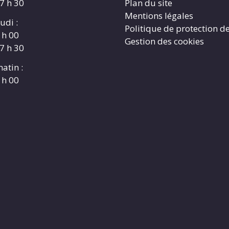
17 h 30
Plan du site
Mentions légales
udi :
Politique de protection d
 h 00
Gestion des cookies
17 h 30
atin :
 h 00