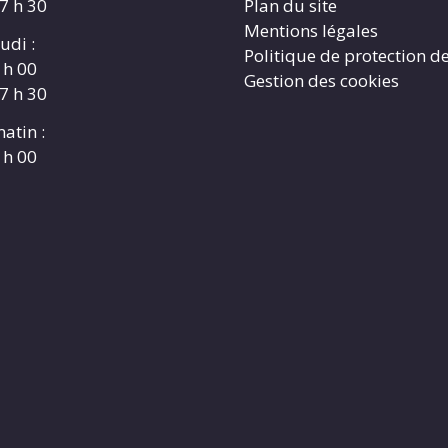
17 h 30
Plan du site
Mentions légales
udi :
Politique de protection d
 h 00
Gestion des cookies
17 h 30
atin :
 h 00