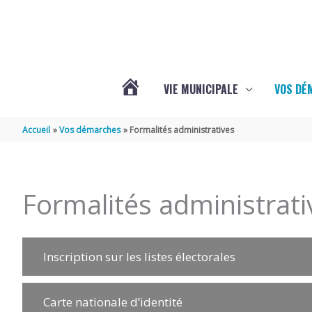
Aller au contenu
Aller au pied de page
VIE MUNICIPALE
VOS DÉ
ACTUALITÉS
Accueil
Vos démarches
Formalités administratives
DE
Formalités administrati
MAZERAY
Inscription sur les listes électorales
Carte nationale d’identité