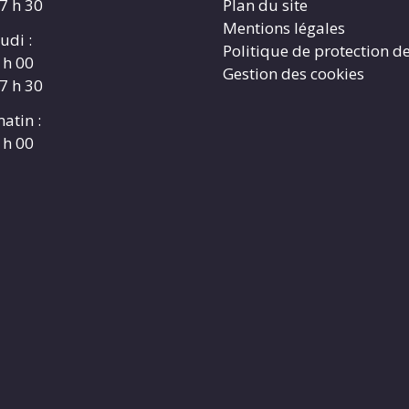
17 h 30
Plan du site
Mentions légales
udi :
Politique de protection d
 h 00
Gestion des cookies
17 h 30
atin :
 h 00