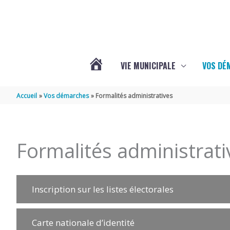
Aller au contenu
Aller au pied de page
VIE MUNICIPALE
VOS DÉ
ACTUALITÉS
Accueil
Vos démarches
Formalités administratives
DE
Formalités administrati
MAZERAY
Inscription sur les listes électorales
Carte nationale d’identité