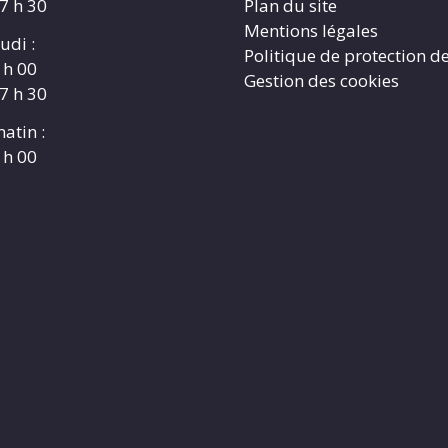
17 h 30
Plan du site
Mentions légales
udi :
Politique de protection d
 h 00
Gestion des cookies
17 h 30
atin :
 h 00