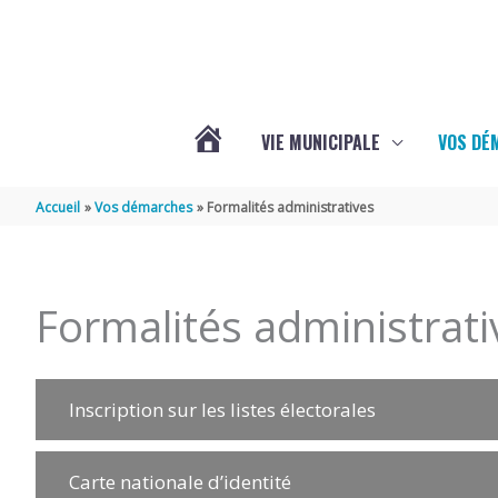
Aller au contenu
Aller au pied de page
VIE MUNICIPALE
VOS DÉ
ACTUALITÉS
Accueil
Vos démarches
Formalités administratives
DE
Formalités administrati
MAZERAY
Inscription sur les listes électorales
Carte nationale d’identité