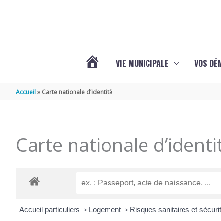
Aller au contenu
Aller au pied de page
VIE MUNICIPALE
VOS DÉ
ACTUALITÉS
Accueil
Carte nationale d’identité
DE
Carte nationale d’identi
MAZERAY
Accueil particuliers
>
Logement
>
Risques sanitaires et sécur