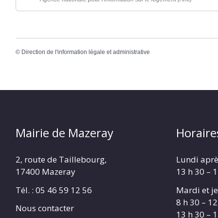
©
Direction de l'information légale et administrative
Mairie de Mazeray
Horaire
2, route de Taillebourg,
Lundi aprè
17400 Mazeray
13 h 30 – 
Tél. :
05 46 59 12 56
Mardi et je
8 h 30 – 12
Nous contacter
13 h 30 – 