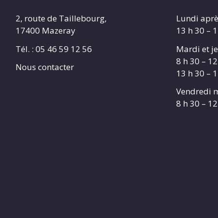
2, route de Taillebourg,
Lundi aprè
17400 Mazeray
13 h 30 – 
Tél. :
05 46 59 12 56
Mardi et je
8 h 30 – 12
Nous contacter
13 h 30 – 
Vendredi m
8 h 30 – 12