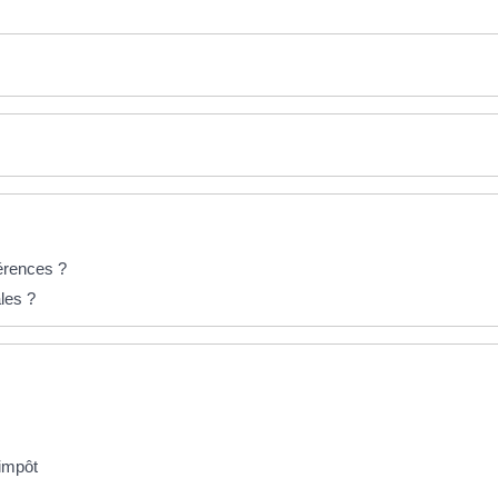
férences ?
les ?
'impôt