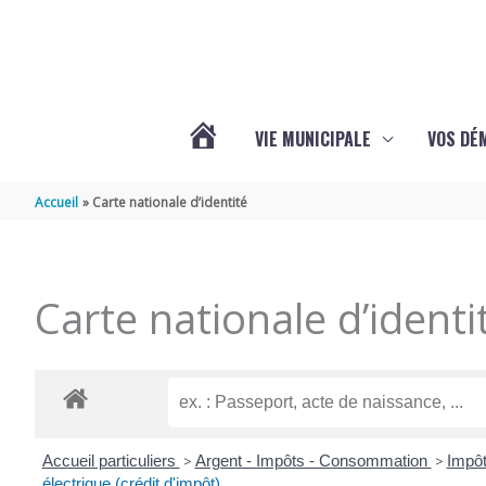
Aller au contenu
Aller au pied de page
VIE MUNICIPALE
VOS DÉ
ACTUALITÉS
Accueil
Carte nationale d’identité
DE
Carte nationale d’identi
MAZERAY
Accueil particuliers
>
Argent - Impôts - Consommation
>
Impôt
électrique (crédit d'impôt)