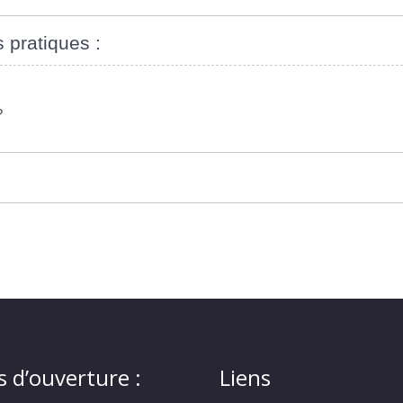
s pratiques :
?
s d’ouverture :
Liens