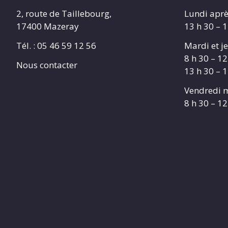
2, route de Taillebourg,
Lundi aprè
17400 Mazeray
13 h 30 – 
Tél. :
05 46 59 12 56
Mardi et je
8 h 30 – 12
Nous contacter
13 h 30 – 
Vendredi m
8 h 30 – 12