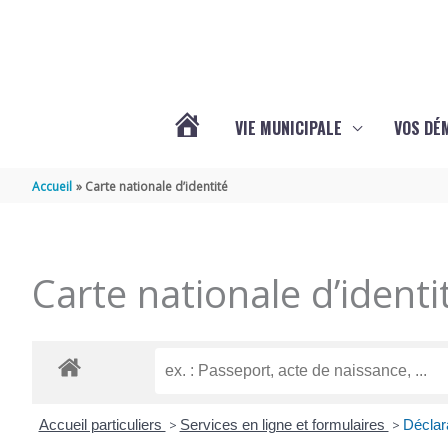
Aller au contenu
Aller au pied de page
VIE MUNICIPALE
VOS DÉ
ACTUALITÉS
Accueil
Carte nationale d’identité
DE
Carte nationale d’identi
MAZERAY
Accueil particuliers
>
Services en ligne et formulaires
>
Déclara