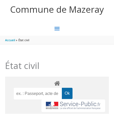
Aller au contenu
Aller au pied de page
Commune de Mazeray
MENU
PRINCIPAL
Accueil
État civil
État civil