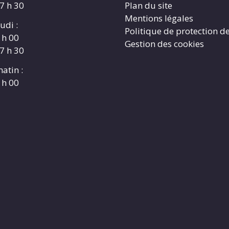
17 h 30
Plan du site
Mentions légales
udi :
Politique de protection d
 h 00
Gestion des cookies
17 h 30
atin :
 h 00