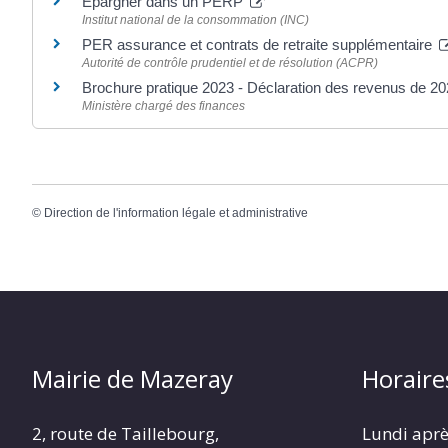
Épargner dans un PERP
Institut national de la consommation (INC)
PER assurance et contrats de retraite supplémentaire
Autorité de contrôle prudentiel et de résolution (ACPR)
Brochure pratique 2023 - Déclaration des revenus de 2
Ministère chargé des finances
©
Direction de l'information légale et administrative
Mairie de Mazeray
Horaire
2, route de Taillebourg,
Lundi aprè