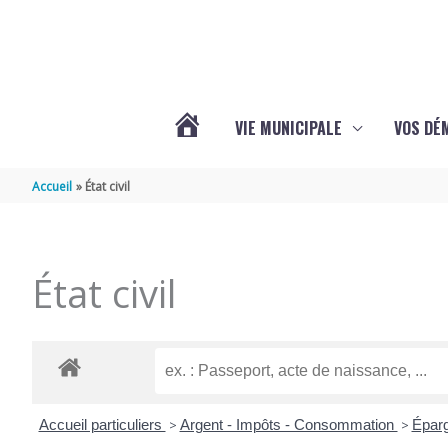
Aller au contenu
Aller au pied de page
VIE MUNICIPALE
VOS DÉ
ACTUALITÉS
Accueil
État civil
DE
État civil
MAZERAY
Accueil particuliers
>
Argent - Impôts - Consommation
>
Éparg