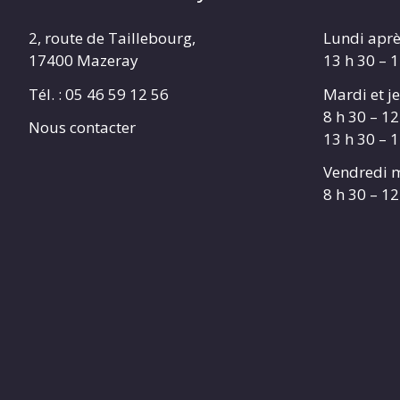
2, route de Taillebourg,
Lundi aprè
17400 Mazeray
13 h 30 – 
Tél. :
05 46 59 12 56
Mardi et je
8 h 30 – 12
Nous contacter
13 h 30 – 
Vendredi m
8 h 30 – 12