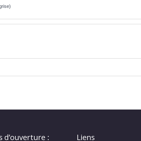
grise)
s d’ouverture :
Liens