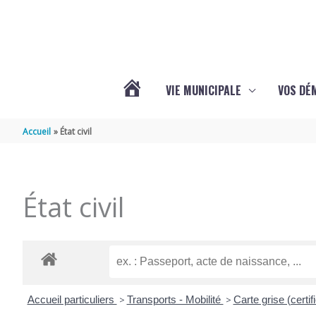
Aller au contenu
Aller au pied de page
VIE MUNICIPALE
VOS DÉ
ACTUALITÉS
Accueil
État civil
DE
État civil
MAZERAY
Accueil particuliers
>
Transports - Mobilité
>
Carte grise (certif