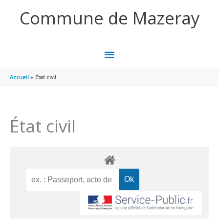
Aller au contenu
Aller au pied de page
Commune de Mazeray
MENU
PRINCIPAL
Accueil
État civil
État civil