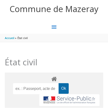
Aller au contenu
Aller au pied de page
Commune de Mazeray
MENU
PRINCIPAL
Accueil
État civil
État civil