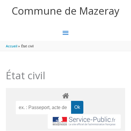
Aller au contenu
Aller au pied de page
Commune de Mazeray
MENU
PRINCIPAL
Accueil
État civil
État civil