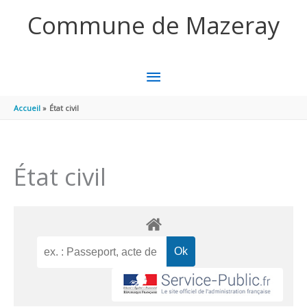
Aller au contenu
Aller au pied de page
Commune de Mazeray
MENU
PRINCIPAL
Accueil
État civil
État civil