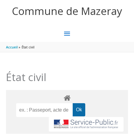
Aller au contenu
Aller au pied de page
Commune de Mazeray
MENU
PRINCIPAL
Accueil
État civil
État civil