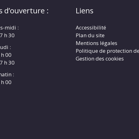
s d’ouverture :
Liens
s-midi :
Accessibilité
17 h 30
Plan du site
Mentions légales
udi :
Politique de protection d
 h 00
Gestion des cookies
17 h 30
atin :
 h 00