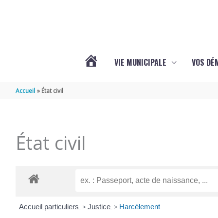
Aller au contenu
Aller au pied de page
VIE MUNICIPALE
VOS DÉ
ACTUALITÉS
Accueil
État civil
DE
État civil
MAZERAY
Accueil particuliers
>
Justice
>
Harcèlement