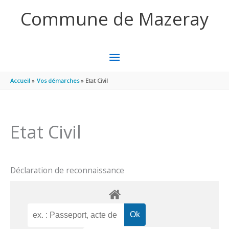
Aller au contenu
Aller au pied de page
Commune de Mazeray
MENU
PRINCIPAL
Accueil
Vos démarches
Etat Civil
Etat Civil
Déclaration de reconnaissance