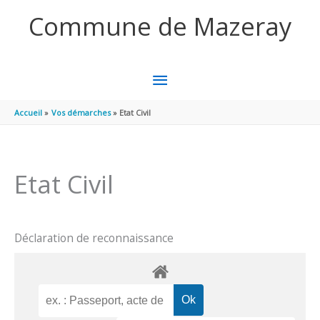
Aller au contenu
Aller au pied de page
Commune de Mazeray
MENU
PRINCIPAL
Accueil
Vos démarches
Etat Civil
Etat Civil
Déclaration de reconnaissance