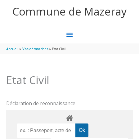
Aller au contenu
Aller au pied de page
Commune de Mazeray
MENU
PRINCIPAL
Accueil
Vos démarches
Etat Civil
Etat Civil
Déclaration de reconnaissance