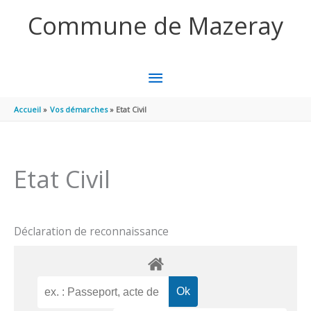
Aller au contenu
Aller au pied de page
Commune de Mazeray
MENU
PRINCIPAL
Accueil
Vos démarches
Etat Civil
Etat Civil
Déclaration de reconnaissance