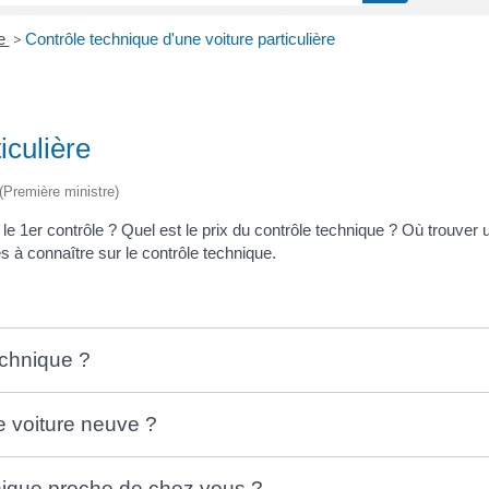
ue
>
Contrôle technique d'une voiture particulière
iculière
 (Première ministre)
 le 1
er
contrôle ? Quel est le prix du contrôle technique ? Où trouver 
es à connaître sur le contrôle technique.
echnique ?
e voiture neuve ?
nique proche de chez vous ?