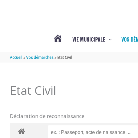
Aller au contenu
Aller au pied de page
VIE MUNICIPALE
VOS DÉ
ACTUALITÉS
Accueil
Vos démarches
Etat Civil
DE
Etat Civil
MAZERAY
Déclaration de reconnaissance