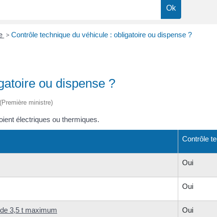
ue
>
Contrôle technique du véhicule : obligatoire ou dispense ?
igatoire ou dispense ?
 (Première ministre)
soient électriques ou thermiques.
Contrôle te
Oui
Oui
t de 3,5 t maximum
Oui