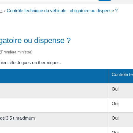
ue
>
Contrôle technique du véhicule : obligatoire ou dispense ?
igatoire ou dispense ?
 (Première ministre)
soient électriques ou thermiques.
Contrôle te
Oui
Oui
t de 3,5 t maximum
Oui
Oui