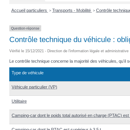
Accueil particuliers
>
Transports - Mobilité
>
Contrôle techniq
Question-réponse
Contrôle technique du véhicule : obl
Vérifié le 15/12/2021 - Direction de l'information légale et administrative
Le contrôle technique concerne la majorité des véhicules, qu'il 
Type de véhicule
Véhicule particulier (VP)
Utilitaire
Camping-car dont le poids total autorisé en charge (PTAC) es
Camping-car dont le PTAC est supérieur à 3,5 t