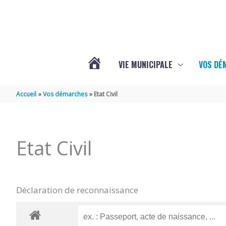
Aller au contenu
Aller au pied de page
VIE MUNICIPALE
VOS DÉ
ACTUALITÉS
Accueil
Vos démarches
Etat Civil
DE
Etat Civil
MAZERAY
Déclaration de reconnaissance