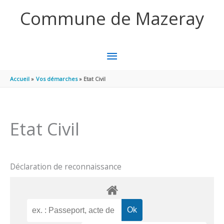
Aller au contenu
Aller au pied de page
Commune de Mazeray
MENU
PRINCIPAL
Accueil
Vos démarches
Etat Civil
Etat Civil
Déclaration de reconnaissance