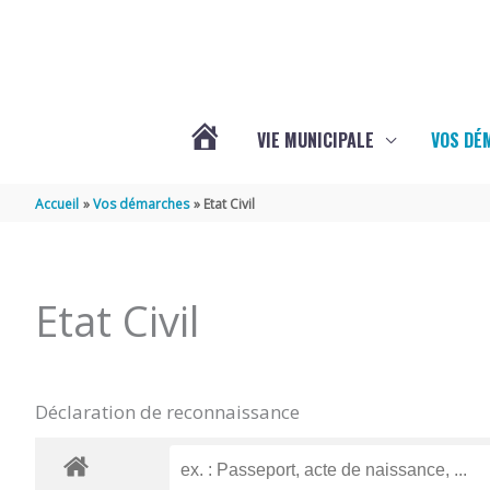
Aller au contenu
Aller au pied de page
VIE MUNICIPALE
VOS DÉ
ACTUALITÉS
Accueil
Vos démarches
Etat Civil
DE
Etat Civil
MAZERAY
Déclaration de reconnaissance