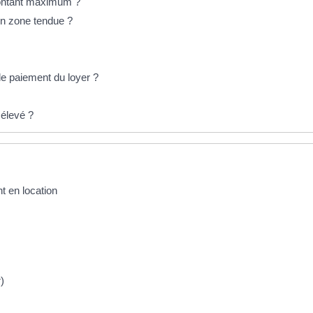
montant maximum ?
en zone tendue ?
de paiement du loyer ?
 élevé ?
t en location
)