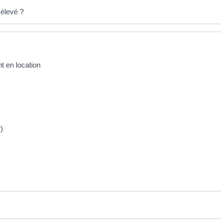
 élevé ?
t en location
)