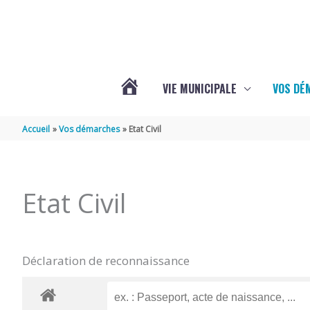
Aller au contenu
Aller au pied de page
VIE MUNICIPALE
VOS DÉ
ACTUALITÉS
Accueil
Vos démarches
Etat Civil
DE
Etat Civil
MAZERAY
Déclaration de reconnaissance