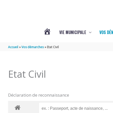
Aller au contenu
Aller au pied de page
VIE MUNICIPALE
VOS DÉ
ACTUALITÉS
Accueil
Vos démarches
Etat Civil
DE
Etat Civil
MAZERAY
Déclaration de reconnaissance