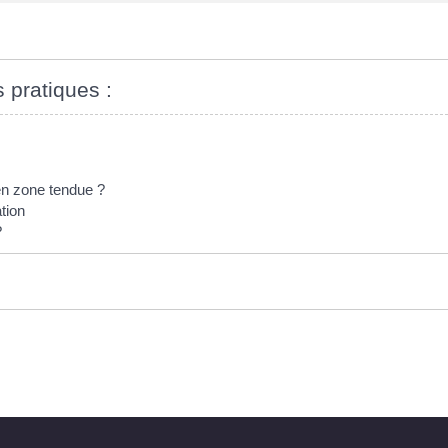
s pratiques :
en zone tendue ?
tion
?