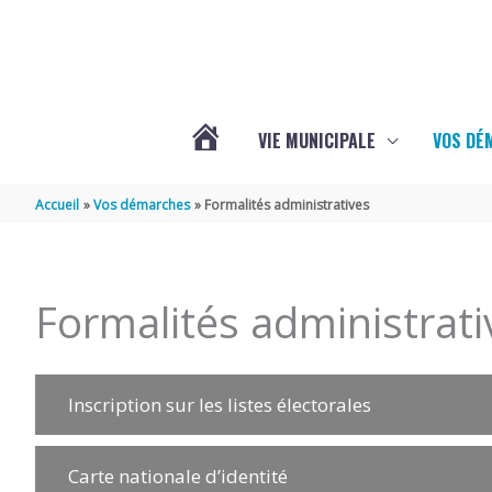
Aller au contenu
Aller au pied de page
VIE MUNICIPALE
VOS DÉ
ACTUALITÉS
Accueil
Vos démarches
Formalités administratives
DE
Formalités administrati
MAZERAY
Inscription sur les listes électorales
Carte nationale d’identité