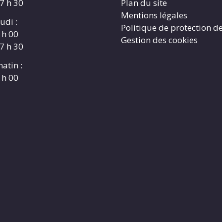
17 h 30
Plan du site
Mentions légales
udi :
Politique de protection d
 h 00
Gestion des cookies
17 h 30
atin :
 h 00